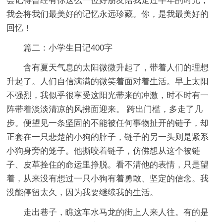
会记得曾经有你这么一位好朋友陪我走过半年的时光，
我会将我们最美好的记忆永远珍藏。你，是我最美好的
回忆！
篇二：小学生日记400字
含有夏天气息的太阳微微升起了，带着人们的理想
升起了。人们自信满满的微笑着面对着生活。早上太阳
不强烈，我似乎很享受这阳光带来的冲激，时不时有一
阵带着淡淡清凉的风拂面迎来。 跨出门槛，多走了几
步。便望见一条坚固的不能被任何事物扯开的链子，却
正套在一只悲楚的小狗的脖子，链子的另一头则是紧系
小狗身旁的笼子。他撕咬着链子，仿佛想从这个被链
子、皮革拴住的命运里挣脱。看不清他的表情，只是望
着，从来没有想过一只小狗有着勇敢、坚定的信念。我
没能停留太久，因为我要继续我的生活。
走出巷子，瞧这车水马龙的街上人来人往。有的是