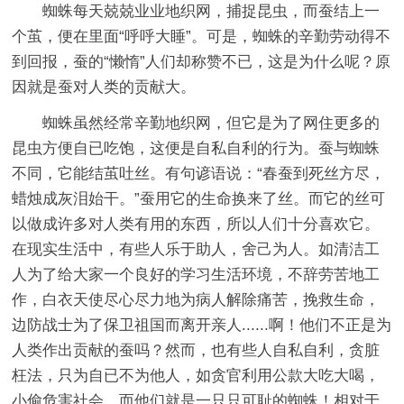
蜘蛛每天兢兢业业地织网，捕捉昆虫，而蚕结上一
个茧，便在里面“呼呼大睡”。可是，蜘蛛的辛勤劳动得不
到回报，蚕的“懒惰”人们却称赞不已，这是为什么呢？原
因就是蚕对人类的贡献大。
蜘蛛虽然经常辛勤地织网，但它是为了网住更多的
昆虫方便自已吃饱，这便是自私自利的行为。蚕与蜘蛛
不同，它能结茧吐丝。有句谚语说：“春蚕到死丝方尽，
蜡烛成灰泪始干。”蚕用它的生命换来了丝。而它的丝可
以做成许多对人类有用的东西，所以人们十分喜欢它。
在现实生活中，有些人乐于助人，舍己为人。如清洁工
人为了给大家一个良好的学习生活环境，不辞劳苦地工
作，白衣天使尽心尽力地为病人解除痛苦，挽救生命，
边防战士为了保卫祖国而离开亲人......啊！他们不正是为
人类作出贡献的蚕吗？然而，也有些人自私自利，贪脏
枉法，只为自已不为他人，如贪官利用公款大吃大喝，
小偷危害社会，而他们就是一只只可耻的蜘蛛！相对于