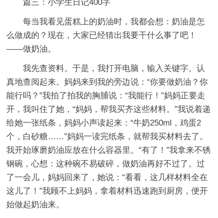
篇三：小学生日记400字
每当我看见蛋糕上的奶油时，我都会想：奶油是怎
么做成的？现在，大家已经猜出我要干什么事了吧！
——做奶油。
我先查资料。于是，我打开电脑，输入关键字。认
真地查阅起来。妈妈来到我的旁边说：“你要做奶油？你
能行吗？”我拍了拍我的胸脯说：“我能行！”妈妈正要走
开，我叫住了她，“妈妈，帮我买齐这些材料。”我说着递
给她一张纸条，妈妈小声读起来：“牛奶250ml，鸡蛋2
个，白砂糖……”妈妈一读完纸条，就帮我买材料去了。
我开始琢磨奶油应放在什么容器里。“有了！”我拿来不锈
钢碗，心想：这种碗不易破碎，做奶油再好不过了。过
了一会儿，妈妈回来了，她说：“看看，这几样材料全在
这儿了！”我顾不上妈妈，拿着材料迅速跑到厨房，便开
始做起奶油来。