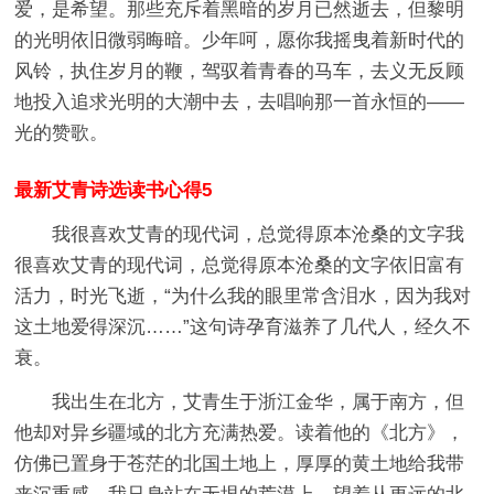
爱，是希望。那些充斥着黑暗的岁月已然逝去，但黎明
的光明依旧微弱晦暗。少年呵，愿你我摇曳着新时代的
风铃，执住岁月的鞭，驾驭着青春的马车，去义无反顾
地投入追求光明的大潮中去，去唱响那一首永恒的——
光的赞歌。
最新艾青诗选读书心得5
我很喜欢艾青的现代词，总觉得原本沧桑的文字我
很喜欢艾青的现代词，总觉得原本沧桑的文字依旧富有
活力，时光飞逝，“为什么我的眼里常含泪水，因为我对
这土地爱得深沉……”这句诗孕育滋养了几代人，经久不
衰。
我出生在北方，艾青生于浙江金华，属于南方，但
他却对异乡疆域的北方充满热爱。读着他的《北方》，
仿佛已置身于苍茫的北国土地上，厚厚的黄土地给我带