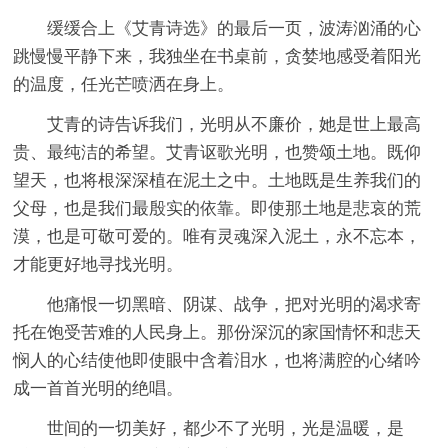
缓缓合上《艾青诗选》的最后一页，波涛汹涌的心
跳慢慢平静下来，我独坐在书桌前，贪婪地感受着阳光
的温度，任光芒喷洒在身上。
艾青的诗告诉我们，光明从不廉价，她是世上最高
贵、最纯洁的希望。艾青讴歌光明，也赞颂土地。既仰
望天，也将根深深植在泥土之中。土地既是生养我们的
父母，也是我们最殷实的依靠。即使那土地是悲哀的荒
漠，也是可敬可爱的。唯有灵魂深入泥土，永不忘本，
才能更好地寻找光明。
他痛恨一切黑暗、阴谋、战争，把对光明的渴求寄
托在饱受苦难的人民身上。那份深沉的家国情怀和悲天
悯人的心结使他即使眼中含着泪水，也将满腔的心绪吟
成一首首光明的绝唱。
世间的一切美好，都少不了光明，光是温暖，是