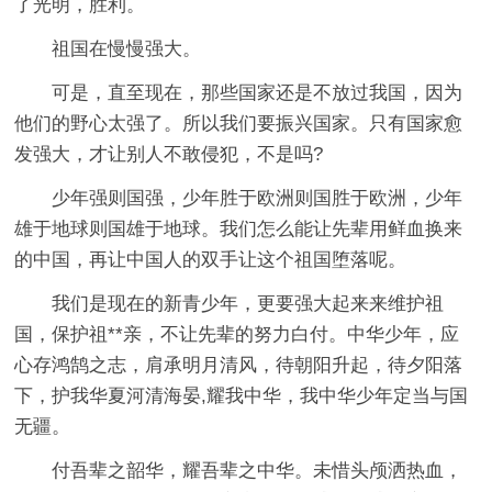
了光明，胜利。
祖国在慢慢强大。
可是，直至现在，那些国家还是不放过我国，因为
他们的野心太强了。所以我们要振兴国家。只有国家愈
发强大，才让别人不敢侵犯，不是吗?
少年强则国强，少年胜于欧洲则国胜于欧洲，少年
雄于地球则国雄于地球。我们怎么能让先辈用鲜血换来
的中国，再让中国人的双手让这个祖国堕落呢。
我们是现在的新青少年，更要强大起来来维护祖
国，保护祖**亲，不让先辈的努力白付。中华少年，应
心存鸿鹄之志，肩承明月清风，待朝阳升起，待夕阳落
下，护我华夏河清海晏,耀我中华，我中华少年定当与国
无疆。
付吾辈之韶华，耀吾辈之中华。未惜头颅洒热血，