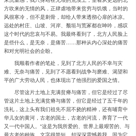
来沉重感，我只身站在无垠的荒漠上，望着从更远的北
方吹来的无情的风，正肆虐地带来贫穷与饥饿，当时的
风很寒冷，但不是刺骨，却给人带来透彻心扉的冰凉。
远处的村庄、山坡、河岸、颓垣与荒冢都在呻吟，感叹
这个时代的悲哀与不易。我最终看到了，北方人民脸上
是些什么，是无奈，是痛苦……那种从内心深处的痛苦
和对光明社会的企盼。
我顺着作者的笔处，见到了北方人民的不幸与灾
难、无奈与痛苦，见到了不愿看到战争与磨难、渴望和
平的广大劳动人民，也体现出了他强烈的爱国之情。
尽管这片土地上充满贫瘠与痛苦，但它是经过了尽
管这片土地上充满贫瘠与痛苦，但它是经过了五千年的
洗礼，这上头有我们祖先不屈不挠的精神，还有哺育中
华儿女的黄河，古老的国土，古老的河流，养育了一代
又一代中国人。“这是为我所爱的、世界上最艰苦的、与
最古老的种族。文字很简短，却深深震憾着我，因为它