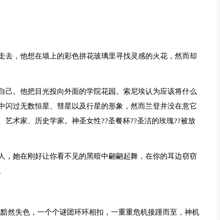
走去，他想在墙上的彩色拼花玻璃里寻找灵感的火花，然而却
自己。他把目光投向外面的学院花园。索尼埃认为应该将什么
中闪过无数恒星、彗星以及行星的形象，然而兰登并没在意它
艺术家、历史学家。神圣女性??圣餐杯??圣洁的玫瑰??被放
人，她在刚好让你看不见的黑暗中翩翩起舞，在你的耳边窃窃
。
都黯然失色，一个个谜团环环相扣，一重重危机接踵而至，神机