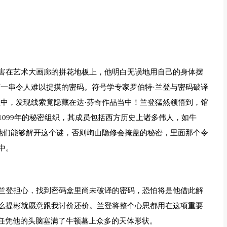
害在艺术大画廊的拼花地板上，他明白无误地用自己的身体摆
下一串令人难以捉摸的密码。符号学专家罗伯特·兰登与密码破译
程中，发现线索竟隐藏在达·芬奇作品当中！兰登猛然领悟到，馆
099年的秘密组织，其成员包括西方历史上诸多伟人，如牛
非他们能够解开这个谜，否则峋山隐修会掩盖的秘密，里面那个令
中。
兰登担心，找到密码盒里尚未破译的密码，恐怕将是他借此解
么提彬就愿意跟我讨价还价。兰登将整个心思都用在这项重要
?任凭他的头脑塞满了牛顿墓上众多的天体形状。