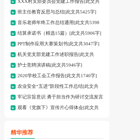
XXX村支部委员会党建工作报告[此文共
3236字]
班主任教育反思与总结[此文共5425字]
1170字]
音乐老师年终工作总结通用[此文共5398
结算承诺书（精选15篇）[此文共5906字]
字]
PPT制作应用大赛策划书[此文共3047字]
机关党支部党建工作述职报告[此文共
护士竞聘演讲稿[此文共5946字]
1841字]
2020学校工会工作报告[此文共1740字]
农业安全“五进”阶段性工作总结[此文共
牢记宗旨意识 勇于担当作为研讨交流发言
1761字]
观看《党旗下》宣传片心得体会[此文共
材料[此文共1498字]
984字]
精华推荐