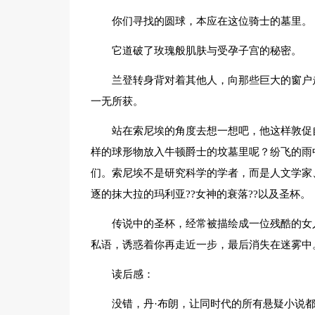
你们寻找的圆球，本应在这位骑士的墓里。
它道破了玫瑰般肌肤与受孕子宫的秘密。
兰登转身背对着其他人，向那些巨大的窗户
一无所获。
站在索尼埃的角度去想一想吧，他这样敦促
样的球形物放入牛顿爵士的坟墓里呢？纷飞的雨
们。索尼埃不是研究科学的学者，而是人文学家、
逐的抹大拉的玛利亚??女神的衰落??以及圣杯。
传说中的圣杯，经常被描绘成一位残酷的女
私语，诱惑着你再走近一步，最后消失在迷雾中
读后感：
没错，丹·布朗，让同时代的所有悬疑小说