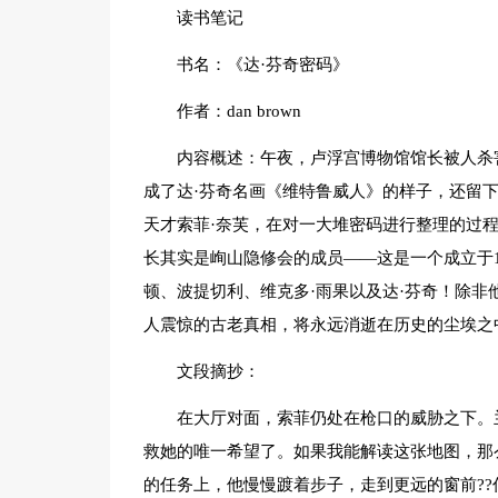
读书笔记
书名：《达·芬奇密码》
作者：dan brown
内容概述：午夜，卢浮宫博物馆馆长被人杀
成了达·芬奇名画《维特鲁威人》的样子，还留
天才索菲·奈芙，在对一大堆密码进行整理的过
长其实是峋山隐修会的成员——这是一个成立于1
顿、波提切利、维克多·雨果以及达·芬奇！除
人震惊的古老真相，将永远消逝在历史的尘埃之
文段摘抄：
在大厅对面，索菲仍处在枪口的威胁之下。
救她的唯一希望了。如果我能解读这张地图，那
的任务上，他慢慢踱着步子，走到更远的窗前?