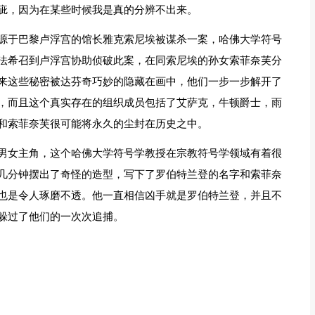
疵，因为在某些时候我是真的分辨不出来。
源于巴黎卢浮宫的馆长雅克索尼埃被谋杀一案，哈佛大学符号
法希召到卢浮宫协助侦破此案，在同索尼埃的孙女索菲奈芙分
来这些秘密被达芬奇巧妙的隐藏在画中，他们一步一步解开了
，而且这个真实存在的组织成员包括了艾萨克，牛顿爵士，雨
和索菲奈芙很可能将永久的尘封在历史之中。
男女主角，这个哈佛大学符号学教授在宗教符号学领域有着很
几分钟摆出了奇怪的造型，写下了罗伯特兰登的名字和索菲奈
也是令人琢磨不透。他一直相信凶手就是罗伯特兰登，并且不
躲过了他们的一次次追捕。