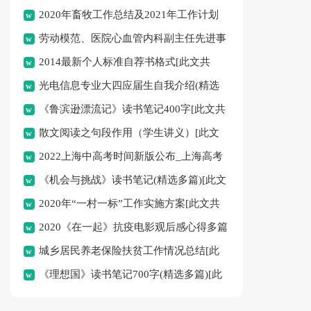
2020年畜牧工作总结及2021年工作计划
劳动模范、医院心血管内科副主任先进事
[此文共4195字]
2014最新个人标准自荐书格式[此文共
迹材料[此文共1567字]
光电信息专业大四应届生自我介绍(精选
4813字]
《鲁滨逊漂流记》读书笔记400字[此文共
多篇)[此文共3240字]
散文阅读之句段作用（学生讲义）[此文
2572字]
2022上海中高考时间新版公布_上海高考
共1490字]
《机会与挑战》读书笔记(精选多篇)[此文
中考延期时间[此文共1152字]
2020年“一村一标”工作实施方案[此文共
共12556字]
2020《在一起》抗疫电影观后感心得多篇
1020字]
城乡居民养老保险扶贫工作情况总结[此
[此文共3634字]
《理想国》读书笔记700字(精选多篇)[此
文共851字]
文共10154字]