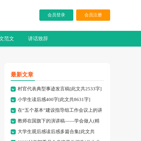
会员登录
会员注册
文范文
讲话致辞
最新文章
村官代表典型事迹发言稿[此文共2533字]
小学生读后感400字[此文共8631字]
在“五个基本”建设指导组工作会议上的讲
教师在国旗下的演讲稿——学会做人(精
话[此文共6398字]
大学生观后感读后感多篇合集[此文共
选多篇)[此文共5407字]