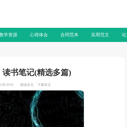
教学资源
心得体会
合同范本
实用范文
论
读书笔记(精选多篇)
08:20:05
阅读全文
下载本文