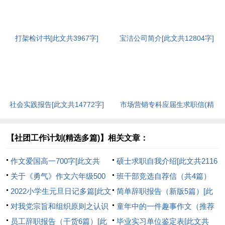
打架检讨书[此文共3967字]
宝洁公司简介[此文共12804字]
社会实践报告[此文共14772字]
市场营销专科应届生求职信(精
选多篇)[此文共6127字]
【社团工作计划(精选多篇)】相关文章：
作文爱国高一700字[此文共
硕士求职自我介绍[此文共2116
3490字]
关于《勇气》作文六年级500
字]
班干部竞选自荐信（共4篇）
字[此文共3280字]
2022小学生元旦日记多篇[此文
[此文共2331字]
简单辞职报告（新版5篇）[此
共3094字]
对我党宗旨和组织原则之认识
文共1615字]
童年中的一件趣事作文（推荐
(精选多篇)[此文共5927字]
员工辞职报告（干货6篇）[此
2篇）[此文共1025字]
毕业实习单位鉴定表[此文共