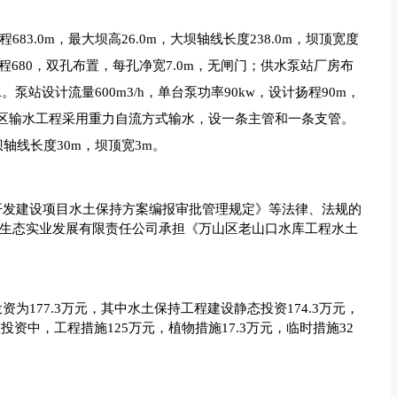
83.0m，最大坝高26.0m，大坝轴线长度238.0m，坝顶宽度
程680，双孔布置，每孔净宽7.0m，无闸门；供水泵站厂房布
泵站设计流量600m3/h，单台泵功率90kw，设计扬程90m，
灌区输水工程采用重力自流方式输水，设一条主管和一条支管。
坝轴线长度30m，坝顶宽3m。
开发建设项目水土保持方案编报审批管理规定》等法律、法规的
同泽生态实业发展有限责任公司承担《万山区老山口水库工程水土
为177.3万元，其中水土保持工程建设静态投资174.3万元，
资中，工程措施125万元，植物措施17.3万元，临时措施32