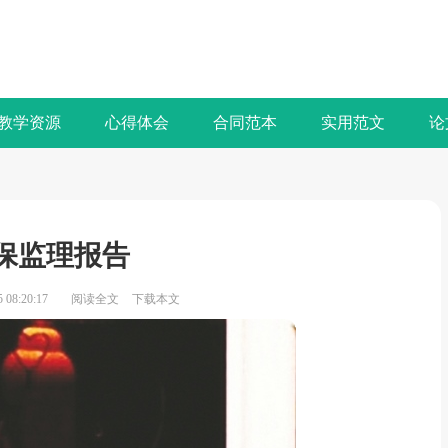
教学资源
心得体会
合同范本
实用范文
论
保监理报告
08:20:17
阅读全文
下载本文