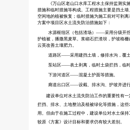
《万山区老山口水库工程水土保持监测实
措施和临时措施等构成。工程措施主要是挡土墙
空闲地的植被恢复；临时措施为施工前对可剥离
方案中项目区水土流失防治措施如下：
水源枢纽区（包括渣场）——采用分级开
护植被，播撒黑麦草。浆砌石拦渣坝，护坡格栅
云英改善土壤肥力。
道路区——采用建挡土墙，修排水沟，覆
泵站区——表土剥离，临时土袋拦挡，临
下游河道区——混凝土护面等措施。
廊道出口区——设截、排水沟、护坡并进
建设单位对水土流失防治工作的重要性有一
拦挡、排水、土地整治及植被绿化等措施，这些
用。但由于在施工过程中，建设单位对水土保持
较原《方案》设计目标和要求仍有较大差别。