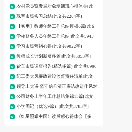
农村党员暨发展对象培训班心得体会[此
珠宝市场实习总结[此文共2264字]
文共777字]
【实用】教师年终工作总结模板6篇[此文
学校财务人员年终工作总结[此文共5943
共7166字]
学习市场营销心得[此文共9022字]
字]
教师成长计划新版多篇[此文共5053字]
货车市场调查报告(精选多篇)[此文共8990
纪工委党风廉政建设监督责任清单[此文
字]
领导上党课 坚守信仰清正廉洁改进作风对
共3808字]
公司财务上半年工作总结集锦15篇[此文
党忠诚[此文共4400字]
小学周记（优选9篇）[此文共3783字]
共23261字]
《红星照耀中国》读后感心得体会【多
篇】[此文共3231字]