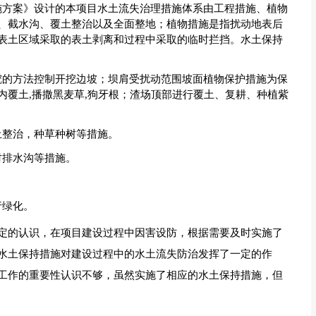
施方案》设计的本项目水土流失治理措施体系由工程措施、植物
、截水沟、覆土整治以及全面整地；植物措施是指扰动地表后
表土区域采取的表土剥离和过程中采取的临时拦挡。水土保持
挖的方法控制开挖边坡；坝肩受扰动范围坡面植物保护措施为保
内覆土,播撒黑麦草,狗牙根；渣场顶部进行覆土、复耕、种植紫
土整治，种草种树等措施。
时排水沟等措施。
行绿化。
定的认识，在项目建设过程中因害设防，根据需要及时实施了
水土保持措施对建设过程中的水土流失防治发挥了一定的作
工作的重要性认识不够，虽然实施了相应的水土保持措施，但