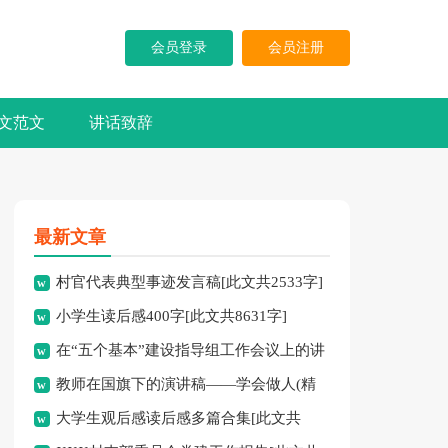
会员登录
会员注册
文范文
讲话致辞
最新文章
村官代表典型事迹发言稿[此文共2533字]
小学生读后感400字[此文共8631字]
在“五个基本”建设指导组工作会议上的讲
教师在国旗下的演讲稿——学会做人(精
话[此文共6398字]
大学生观后感读后感多篇合集[此文共
选多篇)[此文共5407字]