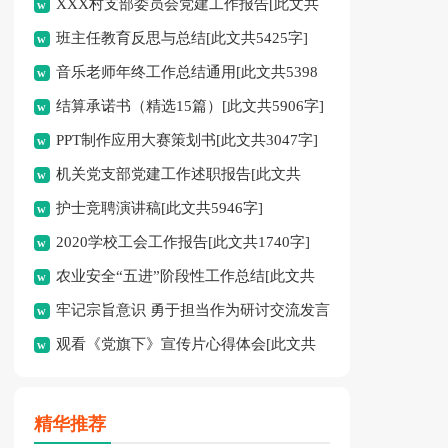
XXX村支部委员会党建工作报告[此文共
3236字]
班主任教育反思与总结[此文共5425字]
1170字]
音乐老师年终工作总结通用[此文共5398
结算承诺书（精选15篇）[此文共5906字]
字]
PPT制作应用大赛策划书[此文共3047字]
机关党支部党建工作述职报告[此文共
护士竞聘演讲稿[此文共5946字]
1841字]
2020学校工会工作报告[此文共1740字]
农业安全“五进”阶段性工作总结[此文共
牢记宗旨意识 勇于担当作为研讨交流发言
1761字]
观看《党旗下》宣传片心得体会[此文共
材料[此文共1498字]
984字]
精华推荐