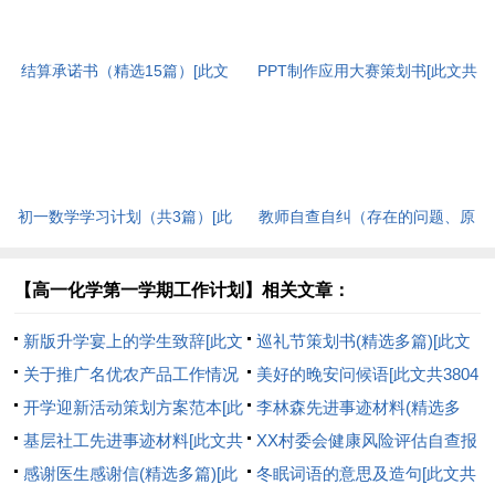
结算承诺书（精选15篇）[此文
PPT制作应用大赛策划书[此文共
共5906字]
3047字]
初一数学学习计划（共3篇）[此
教师自查自纠（存在的问题、原
文共1856字]
因分析和整改措施）[此文共570
字]
【高一化学第一学期工作计划】相关文章：
新版升学宴上的学生致辞[此文
巡礼节策划书(精选多篇)[此文
共1689字]
关于推广名优农产品工作情况
共5340字]
美好的晚安问候语[此文共3804
的汇报[此文共2645字]
开学迎新活动策划方案范本[此
字]
李林森先进事迹材料(精选多
文共7053字]
基层社工先进事迹材料[此文共
篇)[此文共18080字]
XX村委会健康风险评估自查报
321字]
感谢医生感谢信(精选多篇)[此
告[此文共1289字]
冬眠词语的意思及造句[此文共