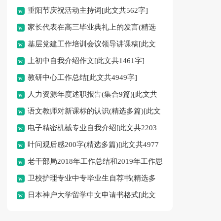
重阳节庆祝活动主持词[此文共562字]
家长代表在高三毕业典礼上的发言(精选
基层党建工作培训会议领导讲课稿[此文
多篇)[此文共5206字]
上初中自我介绍作文[此文共1461字]
共4184字]
教研中心工作总结[此文共4949字]
人力资源年度述职报告(集合9篇)[此文共
语文教师对新课标的认识(精选多篇)[此文
21681字]
电子精密机械专业自我介绍[此文共2203
共7376字]
叶问观后感200字(精选多篇)[此文共4977
字]
老干部局2018年工作总结和2019年工作思
字]
卫校护理专业中专毕业生自荐书(精选多
路[此文共5134字]
日本神户大学留学中文申请书格式[此文
篇)[此文共2851字]
共1643字]