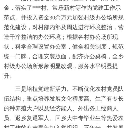
金，落实了
***村、常乐新村等作为党建工作示
范点。并投入资金
30余
万元
加强村级办公场所规
范化建设
，对村部内部及周边进行环境整治，营
造干净整洁的办公环境；根据各村办公场所现
状，科学合理设置办公室，健全相关制度，规范
统一门牌，合理安装版面，配齐办公桌椅，全乡
村级办公场所形象明显改观，服务水平明显提
升。
三
是培植党建新活力。
不断
优化农村党员队
伍结构
，
重点培养发展文化程度高、生产有专长
的种养殖大户以及经济能人、外出务工经商人
员、返乡复退军人、回乡大中专毕业生等热爱农
村工作的有志青年
加入党组织
，
五年来，共发展