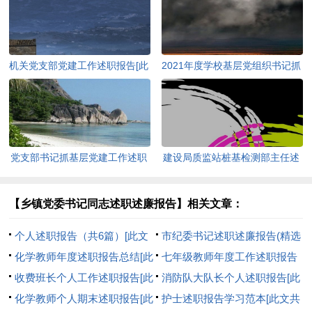
机关党支部党建工作述职报告[此
2021年度学校基层党组织书记抓
文共1841字]
基层党建工作总结[此文共2245
字]
党支部书记抓基层党建工作述职
建设局质监站桩基检测部主任述
报告[此文共2622字]
职报告[此文共5536字]
【乡镇党委书记同志述职述廉报告】相关文章：
个人述职报告（共6篇）[此文
市纪委书记述职述廉报告(精选
共10651字]
化学教师年度述职报告总结[此
多篇)[此文共20748字]
七年级教师年度工作述职报告
文共7067字]
收费班长个人工作述职报告[此
[此文共7820字]
消防队大队长个人述职报告[此
文共6990字]
化学教师个人期末述职报告[此
文共1823字]
护士述职报告学习范本[此文共