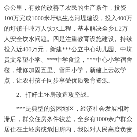
余公里，有效的改善了农民的生产条件，投资
100万完成1000米圩镇生态河堤建设，投入400万
的圩镇千吨万人饮水工程，基本解决全乡1.2万
人安全饮水问题
。
四
是注重教育设施建设。
持续
投入近
400万元，新建
***
公立中心幼儿园、中坑
贵文希望小学、
***
中学食堂，
***
中心小学宿舍
楼，维修加固五里、留田小学，新建上云教学
点
，
让农村孩子同步享受优质教育资源。
2、
打好土坯房改造攻坚战
。
***是典型的贫困地区，经济社会发展相对
滞后，群众住房条件较差，全乡有1000余户群众
居住在土坯房或危旧房内，我以对人民高度负责