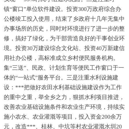
镇
“窗口”单位软件建设。
投资
300万
政府综合办
公楼竣工投入使用，结束了乡政府十几年无集中
办事场所的历史，同时对环境进行了进一步的整
修，搞好了绿化，为干部营造良好的干事创业环
境。
投资
30万建设综合文化站、投资40万新建信
用社办公楼
，高标准成立乡村便民服务机构。
集
“三送”、民政、计划生育等便民工作窗口于一
体的“一站式”服务平台。
三是注重水利设施建
设
：
***
把做好农田水利基础设施建设作为工作
的重中之重，举全乡之力，狠抓水利项目推进，
改善农业基础设施条件和农业生产环境，持续实
施小农水、农业灌溉等项目，投入资金
200余万
元，改造
***
、桂林、中坑等村农业灌溉水圳
20