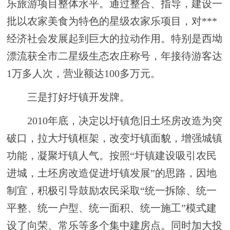
乐旅游项目整体水平。通过整合、指导，建设一
批以农家美食为特色的星级农家乐项目，
对
***
经济社会发展起到巨大的拉动作用
。特别是西坳
漂流获全市二星级生态农庄称号，年接待游客达
1万多人次，营业额达100多万元。
三是打好圩镇开发牌。
2010年底，决定以圩镇危旧土坯房改造为突
破口，拉大圩镇框架，改变圩镇面貌，增强城镇
功能，凝聚圩镇人气。按照“圩镇建设吸引农民
进城，土坯房改造促进圩镇发展”的思路，因地
制宜，积极引导鼓励农民采取“统一拆除、统一
平整、统一户型、统一面积、统一施工”模式建
设了
向荣、常乐等多个
集中建房点。同时
加大投