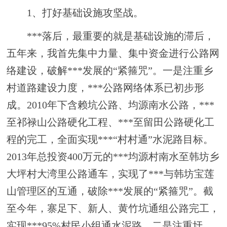
1、
打好基础设施攻坚战。
***
落后，最重要的就是基础设施的滞后，
五年来，我首先集中力量、集中资金进行公路网
络建设，破解
***
发展的
“紧箍咒”。
一是注重乡
村道路建设力度
，
***
公路网络体系已初步形
成。
2010年下含赖坑公路、均源南水公路，
***
至祁禄山公路硬化工程、
***
至留田公路硬化工
程的完工，全面实现
***
“村村通”水泥路目标。
2013年总投资400万元的
***
均源村南水至韩坊乡
大坪村大湾里公路通车，实现了
***
与韩坊宝莲
山管理区的互通，破除
***
发展的
“紧箍咒”。截
至今年，寨足下、新人、黄竹坑通组公路完工，
实现
***
95%村民小组通水泥路。
二是注重圩