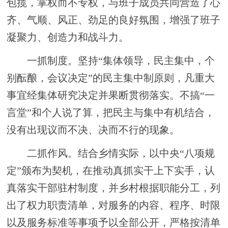
包揽，掌权而不专权，与班子成员共同营造了心
齐、气顺、风正、劲足的良好氛围，增强了班子
凝聚力、创造力和战斗力。
一抓制度。
坚持
“集体领导，民主集中，个
别酝酿，会议决定”的民主集中制原则，凡重大
事宜经集体研究决定并果断贯彻落实。不搞“一
言堂”和个人说了算，把民主与集中有机结合，
没有出现议而不决、决而不行的现象。
二抓作风。
结合
乡
情实际，以
中央
“八项规
定”颁布
为契机，在推动真抓实干上下实手，认
真落实干部驻村制度，
并乡
村根据职能分工，列
出了权力职责清单，对服务的内容、程序、时限
以及服务标准等事项予以全部公开，严格按清单