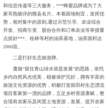
和信息传递等三大服务，***蜂蜜品牌成为了大
家耳熟能详的赣县名片。本着因地制宜，发挥优
势，相对集中的原则,通过示范引导、农业综合
开发、招商引资、股份合作和订单农业等举措重
点抓好***、桂林等村的油茶基地，油茶面积达
2000亩。
二是打好
生态旅游
牌。
遵循
“留住青山绿水就是发展”的思路
，依托
乡
内自然风光优美，植被保护完好，拥有丰富的
旅游文化资源
的优势，
积极打造留田村生态漂流
项目客家第一漂的品牌，立足乡村资源禀赋，整
合现有农家乐及闲置土地资源，发展、提升农家