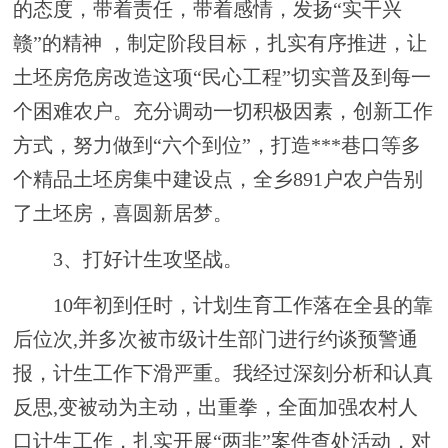
的态度，带着责任，带着感情，发扬“实干兴
赣”的精神
，制定阶段目标，扎实有序推进，让
土坯房危房改造这项“民心工程”切实普及到每一
个困难农户。充分调动一切积极因素，创新工作
方式，努力做到“六个到位”，打造***巷口等多
个精品土坯房集中建设点，全乡891户农户告别
了土坯房，喜圆新居梦。
3、
打好计生攻坚战
。
10年
初到任时
，计划生育工作落在全县的靠
后位次
,并多次被市级计生部门进行约谈预警通
报，计生工作下滑严重。我经过深刻分析和认真
反思,变被动为主动，出重拳，全面加强农村人
口计生工作，扎实开展“两非”案件查处活动，对