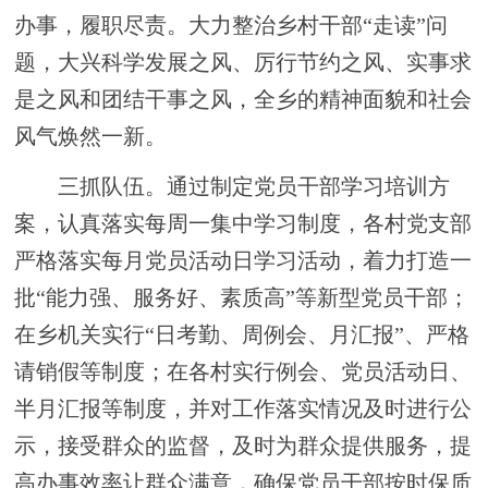
办事，履职尽责。大力整治
乡
村干部
“走读”问
题，大兴科学发展之风、厉行节约之风、实事求
是之风和团结干事之风，全乡的精神面貌和社会
风气焕然一新。
三抓队伍。
通过
制定党员干部学习培训方
案，认真落实每周
一
集中学习制度，各村党支部
严格落实每月党员活动日学习活动，着力打造一
批
“能力强、服务好、素质高”等新型党员干部
；
在
乡
机关实行
“日考勤、周例会、月汇报”、严格
请销假等制度；在各村实行例会、党员活动日、
半月汇报等制度，并对工作落实情况及时进行公
示，接受群众的监督，及时为群众提供服务，提
高办事效率让群众满意，确保党员干部按时保质